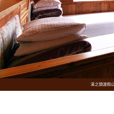
溪之頭渡假