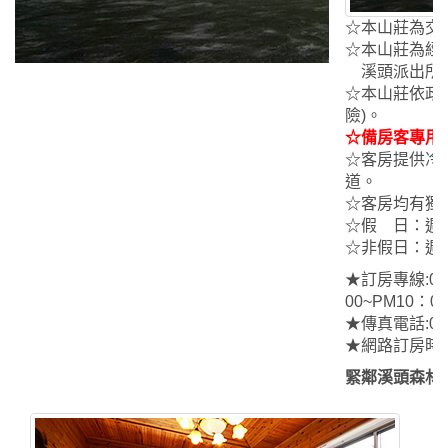
☆本山莊為交
☆本山莊為經
溪頭派出所電話
☆本山莊依政
險)。
☆備房客專用
☆客房提供冷
道。
☆客房均有獨
☆假 日：週六
☆非假日：週
★訂房專線:09
00~PM10：00
★傳真電話:049
★網路訂房時間
緊鄰溪頭森林