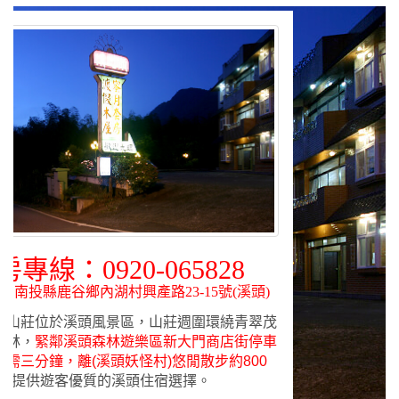
房專線：0920-065828
：南投縣鹿谷鄉內湖村興產路23-15號(溪頭)
假山莊位於溪頭風景區，山莊週圍環繞青翠茂
竹林，
緊鄰溪頭森林遊樂區新大門商店街停車
需三分鐘，離(溪頭妖怪村)悠閒散步約800
鐘!
提供遊客優質的溪頭住宿選擇。