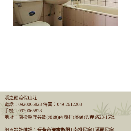
溪之頭渡假山莊
電話：
0920065828
傳真：049-2612203
手機：
0920065828
地址：南投縣鹿谷鄉(溪頭)內湖村(溪頭)興產路23-15號
網頁設計維護：
玩全台灣旅遊網
|
南投民宿
|
溪頭民宿