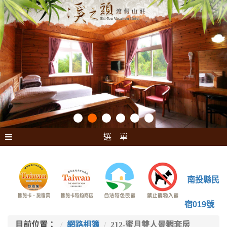
選 單
南投縣民
宿019號
目前位置：
網路相簿
212-蜜月雙人景觀套房